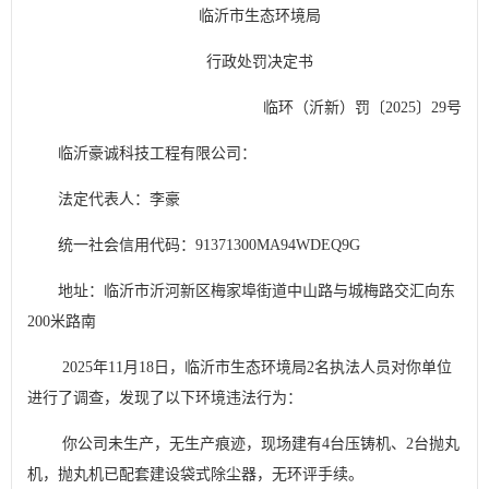
临沂市生态环境局
行政处罚决定书
临环
（沂新）
罚
〔
202
5
〕
29
号
临沂豪诚科技工程有限公司：
法定代表人：李豪
统一社会信用代码：
91371300MA94WDEQ9G
地址：临沂市沂河新区梅家埠街道中山路与城梅路交汇向东
200
米路南
2025
年
11
月
18
日，临沂市生态环境局
2
名执法人员对你单位
进行了调查，发现了以下环境违法行为：
你公司未生产，无生产痕迹，现场建有
4
台压铸机、
2
台抛丸
机，抛丸机已配套建设袋式除尘器，无环评手续。