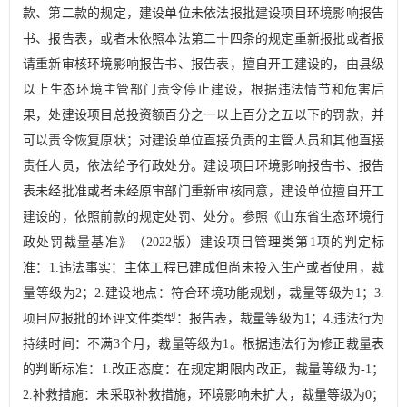
款、第二款的规定，
建设单位未依法报批建设项目环境影响报告
书、报告表，或者未依照本法第二十四条的规定重新报批或者报
请重新审核环境影响报告书、报告表，擅自开工建设的，由县级
以上生态环境主管部门责令停止建设，根据违法情节和危害后
果，处建设项目总投资额百分之一以上百分之五以下的罚款，并
可以责令恢复原状；对建设单位直接负责的主管人员和其他直接
责任人员，依法给予行政处分。建设项目环境影响报告书、报告
表未经批准或者未经原审部门重新审核同意，建设单位擅自开工
建设的，依照前款的规定处罚、处分。
参照《山东省生态环境行
政处罚裁量基准》（
2022
版）建设项目管理类第
1
项的判定标
准：
1.
违法事实：主体工程已建成但尚未投入生产或者使用，裁
量等级为
2
；
2.
建设地点：符合环境功能规划，裁量等级为
1
；
3.
项目应报批的环评文件类型：报告表，裁量等级为
1
；
4.
违法行为
持续时间：不满
3
个月，裁量等级为
1
。根据违法行为修正裁量表
的判断标准：
1.
改正态度：在规定期限内改正，裁量等级为
-1
；
2.
补救措施：未采取补救措施，环境影响未扩大，裁量等级为
0
；