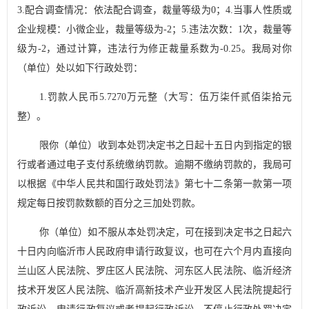
3.
配合调查情况：依法配合调查，裁量等级为
0
；
4.
当事人性质或
企业规模：小微企业，裁量等级为
-2
；
5.
违法次数：
1
次，裁量等
级为
-2
，通过计算，违法行为修正裁量系数为
-0.25
。我局对你
（单位）处以如下行政处罚：
1.
罚款人民币
5.7270
万元整（大写：伍万柒仟贰佰柒拾元
整）。
限你（单位）收到本处罚决定书之日起十五日内到指定的银
行或者通过电子支付系统缴纳罚款。逾期不缴纳罚款的，我局可
以根据《中华人民共和国行政处罚法》第七十二条第一款第一项
规定每日按罚款数额的百分之三加处罚款。
你（单位）如
不服从本处罚决定，可在接到决定书之日起六
十日内向临沂市人民政府申请行政复议，也可
在六个月内直接向
兰山区
人民法院
、罗庄区人民法院、河东区人民法院、临沂经济
技术开发区人民法院、临沂高新技术产业开发区人民法院
提起行