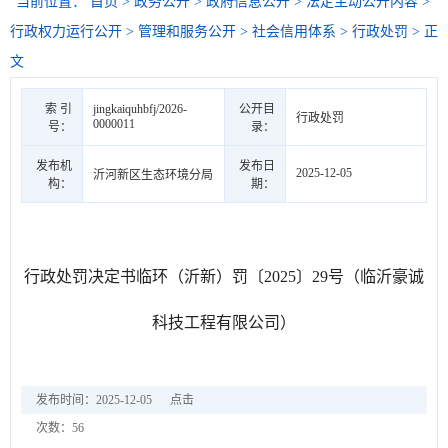
当前位置：
首页
>
政务公开
>
政府信息公开
>
法定主动公开内容
>
行政权力运行公开
>
管理和服务公开
>
社会信用体系
>
行政处罚
> 正
文
索 引
jingkaiquhbfj/2026-
公开目
行政处罚
0000011
号：
录：
发布机
发布日
2025-12-05
沂河新区生态环境分局
构：
期：
行政处罚决定书临环（沂新）罚〔2025〕29号（临沂豪诚
科技工程有限公司）
发布时间：2025-12-05
点击
次数：
56