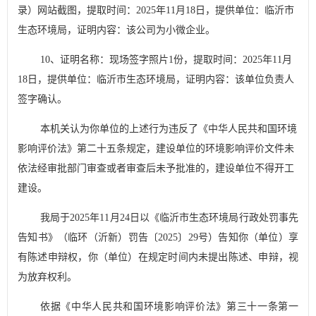
录）网站截图，提取时间：
2025
年
11
月
18
日，提供单位：临沂市
生态环境局，证明内容：该公司为小微企业。
10
、证明名称：现场签字照片
1
份，提取时间：
2025
年
11
月
18
日，提供单位：临沂市生态环境局，证明内容：该单位负责人
签字确认。
本机关认为你单位的上述行为违反了
《中华人民共和国环境
影响评价法》第二十五条
规定，
建设单位的环境影响评价文件未
依法经审批部门审查或者审查后未予批准的，建设单位不得开工
建设
。
我局
于
2025
年
11
月
24
日以《临
沂市生态环境局行政处罚事先
告知书》（临环（沂新）罚告〔
2025
〕
29
号）告知你（单位）享
有陈述申辩权，你（单位）
在规定时间内未提出陈述、申辩，视
为放弃权利。
依据《中华人民共和国环境影响评价法》第三十一条第一