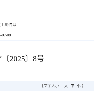
收土地信息
5-07-08
2025〕8号
【文字大小：
大
中
小
】