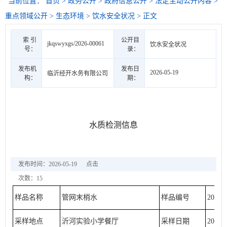
当前位置：
首页
>
政务公开
>
政府信息公开
>
法定主动公开内容
>
重点领域公开
>
生态环境
>
饮水安全状况
> 正文
索 引
公开目
jkqswyxgs/2026-00061
饮水安全状况
号：
录：
发布机
发布日
2026-05-19
临沂经开水务有限公司
构：
期：
水质检测信息
发布时间：2026-05-19
点击
次数：
15
样品名称
管网末梢水
样品编号
20260
采样地点
沂河实验小学餐厅
采样日期
2026