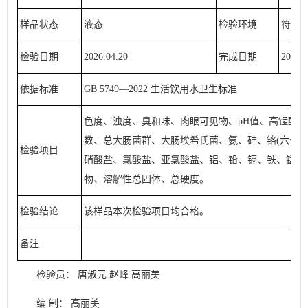
样品状态
液态
检验环境
符合
检验日期
2026.04.20
完成日期
2026.0
依据标准
GB 5749—2022 生活饮用水卫生标准
色度、浊度、臭和味、肉眼可见物、pH值、高锰酸
数、总大肠菌群、大肠埃希氏菌、氨、砷、铬(六价)
检验项目
硝酸盐、氯酸盐、亚氯酸盐、铝、铅、镉、铁、锰、
物、溶解性总固体、总硬度。
检验结论
该样品本次检验项目均合格。
备注
检验员： 唐淑元 赵峰 高丽美
编 制： 高丽美