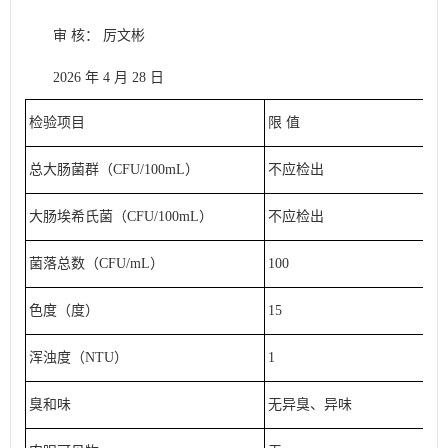
审 核： 厉文彬
2026 年 4 月 28 日
检验项目
限 值
总大肠菌群（CFU/100mL）
不应检出
大肠埃希氏菌（CFU/100mL）
不应检出
菌落总数（CFU/mL）
100
色度（度）
15
浑浊度（NTU）
1
臭和味
无异臭、异味