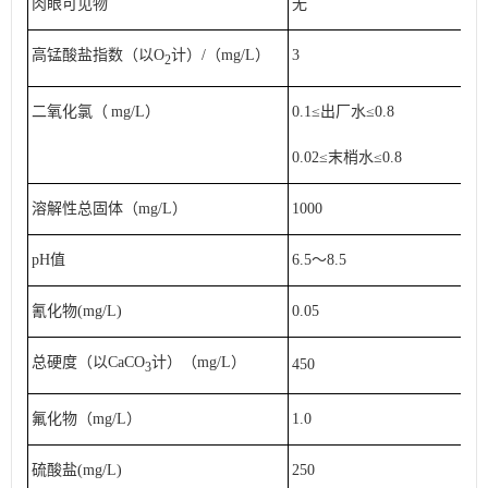
肉眼可见物
无
高锰酸盐指数（以O
计）/（mg/L）
3
2
二氧化氯（
mg/L）
0.1≤出厂水≤0.8
0.02≤末梢水≤0.8
溶解性总固体（mg/L）
1000
pH值
6.5～8.5
氰化物(mg/L)
0.05
总硬度（以CaCO
计）（mg/L）
450
3
氟化物（mg/L）
1.0
硫酸盐(mg/L)
250