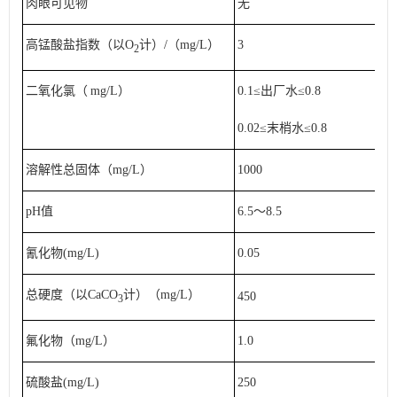
肉眼可见物
无
高锰酸盐指数（以O
计）/（mg/L）
3
2
二氧化氯（
mg/L）
0.1≤出厂水≤0.8
0.02≤末梢水≤0.8
溶解性总固体（mg/L）
1000
pH值
6.5～8.5
氰化物(mg/L)
0.05
总硬度（以CaCO
计）（mg/L）
450
3
氟化物（mg/L）
1.0
硫酸盐(mg/L)
250