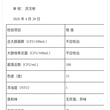
审 核： 厉文彬
2026 年 4 月 28 日
检验项目
限 值
总大肠菌群（CFU/100mL）
不应检出
大肠埃希氏菌（CFU/100mL）
不应检出
菌落总数（CFU/mL）
100
色度（度）
15
浑浊度（NTU）
1
臭和味
无异臭、异味