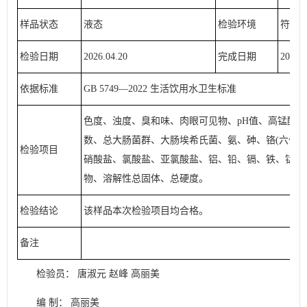
样品状态
液态
检验环境
符合
检验日期
2026.04.20
完成日期
2026.0
依据标准
GB 5749—2022 生活饮用水卫生标准
色度、浊度、臭和味、肉眼可见物、pH值、高锰酸
数、总大肠菌群、大肠埃希氏菌、氨、砷、铬(六价)
检验项目
硝酸盐、氯酸盐、亚氯酸盐、铝、铅、镉、铁、锰、
物、溶解性总固体、总硬度。
检验结论
该样品本次检验项目均合格。
备注
检验员： 唐淑元 赵峰 高丽美
编 制： 高丽美