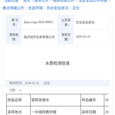
当前位置：
首页
>
政务公开
>
政府信息公开
>
法定主动公开内容
>
重点领域公开
>
生态环境
>
饮水安全状况
> 正文
索 引
公开目
jkqswyxgs/2026-00063
饮水安全状况
号：
录：
发布机
发布日
2026-05-19
临沂经开水务有限公司
构：
期：
水质检测信息
发布时间：2026-05-19
点击
次数：
11
样品名称
管网末梢水
样品编号
20260
采样地点
一中南校教学楼
采样日期
2026