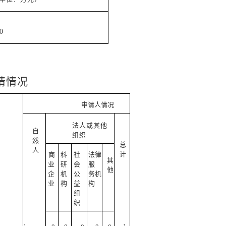
0
请情况
申请人情况
法人或其他
自
组织
然
总
人
计
商
科
社
法律
其
业
研
会
服
他
企
机
公
务机
业
构
益
构
组
织