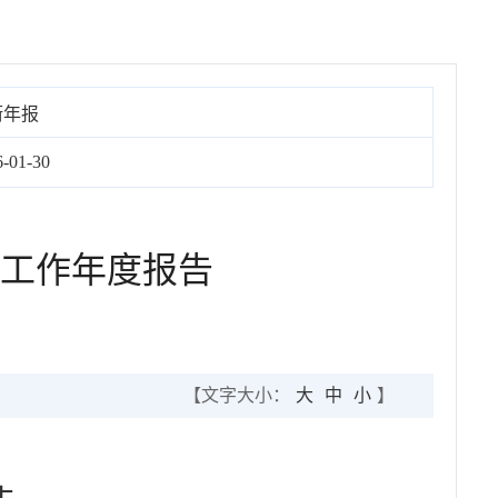
街年报
6-01-30
开工作年度报告
【文字大小：
大
中
小
】