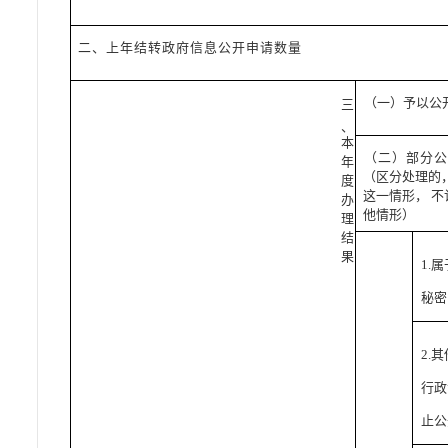
二、上年结转政府信息公开申请数量
（一）予以公
三
、
本
（二）部分
年
（区分处理的
度
这一情形， 不
办
他情形）
理
结
果
1.
秘密
2.
行政
止公