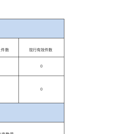
止件数
现行有效件数
0
0