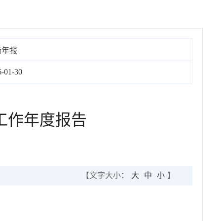
街年报
6-01-30
工作年度报告
【文字大小：
大
中
小
】