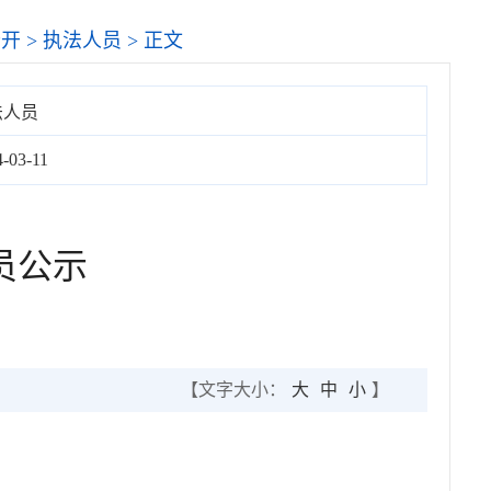
公开
>
执法人员
> 正文
法人员
4-03-11
员公示
【文字大小：
大
中
小
】