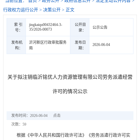
当前位置：
首页
>
政务公开
>
政府信息公开
>
法定主动公开内容
>
行政权力运行公开
>
决策公开
> 正文
索 引
jingkaiqu00432464-3-
公开目
公示公告
35/2026-00073
号：
录：
发布机
沂河新区行政审批服务
发布日
2026-06-04
构：
局
期：
关于拟注销临沂铭优人力资源管理有限公司劳务派遣经营
许可的情况公示
发布时间：2026-06-04
点击
次数：
59
根据《中华人民共和国行政许可法》《劳务派遣行政许可实