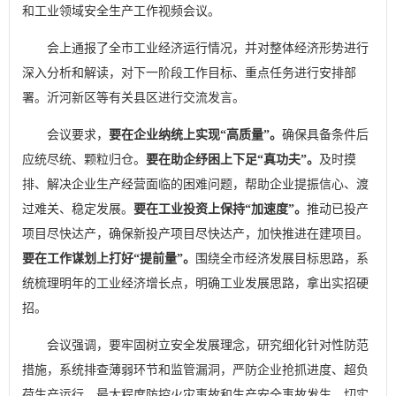
和工业领域安全生产工作视频会议。
会上通报了全市工业经济运行情况，并对整体经济形势进行
深入分析和解读，对下一阶段工作目标、重点任务进行安排部
署。沂河新区等有关县区进行交流发言。
会议要求，
要在企业纳统上实现“高质量”。
确保具备条件后
应统尽统、颗粒归仓。
要在助企纾困上下足“真功夫”。
及时摸
排、解决企业生产经营面临的困难问题，帮助企业提振信心、渡
过难关、稳定发展。
要在工业投资上保持“加速度”。
推动已投产
项目尽快达产，确保新投产项目尽快达产，加快推进在建项目。
要在工作谋划上打好“提前量”。
围绕全市经济发展目标思路，系
统梳理明年的工业经济增长点，明确工业发展思路，拿出实招硬
招。
会议强调，要牢固树立安全发展理念，研究细化针对性防范
措施，系统排查薄弱环节和监管漏洞，严防企业抢抓进度、超负
荷生产运行，最大程度防控火灾事故和生产安全事故发生，切实