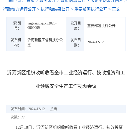
当前位置：
首页
>
政务公开
>
政府信息公开
>
法定主动公开内容
>
行政权力运行公开
>
执行和结果公开
>
重要部署执行公开
> 正文
索 引
jingkaiqukjxxj/2025-
公开目
重要部署执行公开
0000009
号：
录：
发布机
沂河新区工信科技办公
发布日
2024-12-12
构：
室
期：
沂河新区组织收听收看全市工业经济运行、技改投资和工
业领域安全生产工作视频会议
发布时间：2024-12-12
点击
次数：
77
12月10日，沂河新区组织收听收看工业经济运行、技改投资