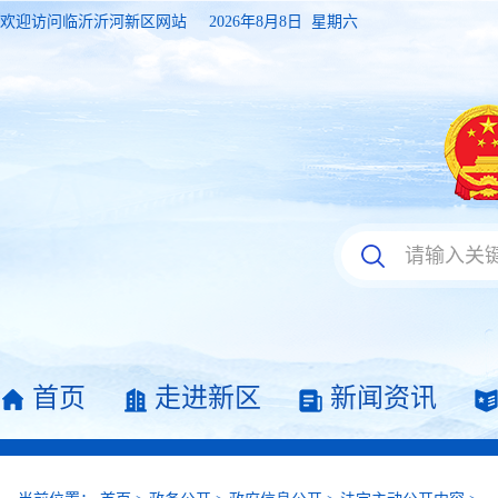
欢迎访问临沂沂河新区网站
2026年8月8日 星期六
首页
走进新区
新闻资讯