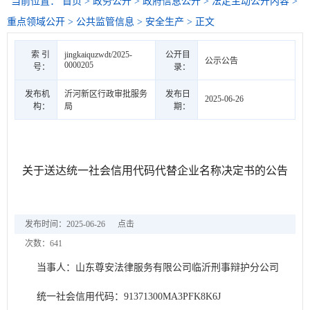
当前位置：
首页
>
政务公开
>
政府信息公开
>
法定主动公开内容
>
重点领域公开
>
公共监管信息
>
安全生产
> 正文
索 引
jingkaiquzwdt/2025-
公开目
公示公告
0000205
号：
录：
发布机
沂河新区行政审批服务
发布日
2025-06-26
构：
局
期：
关于送达统一社会信用代码代替企业名称决定书的公告
发布时间：2025-06-26
点击
次数：
641
当事人：山东尊安法律服务有限公司临沂刑事辩护分公司
统一社会信用代码：91371300MA3PFK8K6J