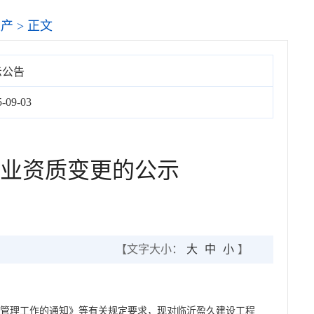
生产
> 正文
示公告
5-09-03
业资质变更的公示
【文字大小：
大
中
小
】
批管理工作的通知》等有关规定要求，现对临沂盈久建设工程