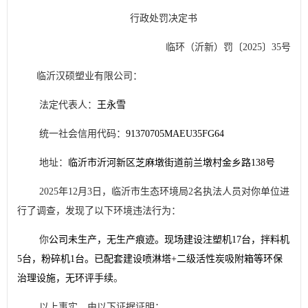
行政处罚决定书
临环
（沂新）
罚
〔
202
5
〕
35
号
临沂汉硕塑业有限公司：
法定代表人：
王永雪
统一社会信用代码：
91370705MAEU35FG64
地址：
临沂市沂河新区芝麻墩街道前兰墩村金乡路
138
号
2025
年
12
月
3
日，临沂市生态环境局
2
名执法人员对你单位进
行了调查，发现了以下环境违法行为：
你
公司未生产，无生产痕迹。现场建设注塑机
17
台，拌料机
5
台，粉碎机
1
台。已配套建设喷淋塔
+
二级活性炭吸附箱等环保
治理设施，无环评手续
。
以上事实，由以下证据证明：