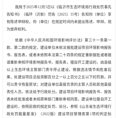
我局
于
2025
年
12
月
5
日以《临
沂市生态环境局行政处罚事先
告知书》（临环（沂新）罚告〔
2025
〕
35
号）告知你（单位）享
有陈述申辩权，你（单位）
在规定时间内未提出陈述、申辩，视
为放弃权利。
依据《中华人民共和国环境影响评价法》第三十一条第一
款、第二款的规定，
建设单位未依法报批建设项目环境影响报告
书、报告表，或者未依照本法第二十四条的规定重新报批或者报
请重新审核环境影响报告书、报告表，擅自开工建设的，由县级
以上生态环境主管部门责令停止建设，根据违法情节和危害后
果，处建设项目总投资额百分之一以上百分之五以下的罚款，并
可以责令恢复原状；对建设单位直接负责的主管人员和其他直接
责任人员，依法给予行政处分。建设项目环境影响报告书、报告
表未经批准或者未经原审部门重新审核同意，建设单位擅自开工
建设的，依照前款的规定处罚、处分。
参照《山东省生态环境行
政处罚裁量基准》（
2022
版）建设项目管理类第
1
项的判定标