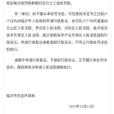
规定每日按罚款数额的百分之三加处罚款。
你（单位）如
不服从本处罚决定，可在接到决定书之日起六
十日内向临沂市人民政府申请行政复议，也可
在六个月内直接向
兰山区
人民法院
、罗庄区人民法院、河东区人民法院、临沂经济
技术开发区人民法院、临沂高新技术产业开发区人民法院
提起行
政诉讼
。申请行政复议或者提起行政诉讼，不停止行政处罚决定
的执行。
逾期不申请行政复议，不提起行政诉讼，又不履行本处罚决
定的，我局将依法申
请人民法院强制执行。
临沂市生态环境
局
20
2
5
年
12
月
15
日