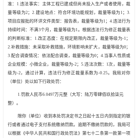
准：
1.
违法事实：主体工程已建成但尚未投入生产或者使用，裁
量等级为
2
；
2.
建设地点：符合环境功能规划，裁量等级为
1
；
3.
项目应报批的环评文件类型：报告表，裁量等级为
1
；
4.
违法行为
持续时间：不满
3
个月，裁量等级为
1
。根据违法行为修正裁量表
的判断标准：
1.
改正态度：在规定期限内改正，裁量等级为
-1
；
2.
补救措施：未采取补救措施，环境影响未扩大，裁量等级为
0
；
3.
配合调查情况：依法配合调查，裁量等级为
0
；
4.
当事人性质或
企业规模：小微企业，裁量等级为
-2
；
5.
违法次数：
1
次，裁量等
级为
-2
，通过计算，违法行为修正裁量系数为
-0.25
。我局对你
（单位）处以如下行政处罚：
1.
罚款人民币
6.0497
万
元整
（大写：
陆万零肆佰玖拾柒元
整）
。
限你（单位）收到本处罚决定书之日起十五日内到指定的银
行或者通过电子支付系统缴纳罚款。逾期不缴纳罚款的，我局可
以根据《中华人民共和国行政处罚法》第七十二条第一款第一项