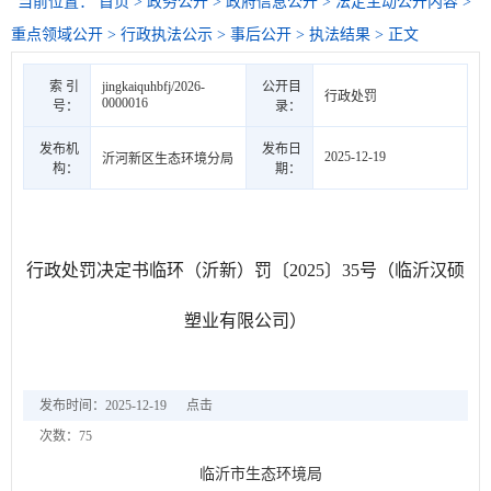
当前位置：
首页
>
政务公开
>
政府信息公开
>
法定主动公开内容
>
重点领域公开
>
行政执法公示
>
事后公开
>
执法结果
> 正文
索 引
jingkaiquhbfj/2026-
公开目
行政处罚
0000016
号：
录：
发布机
发布日
2025-12-19
沂河新区生态环境分局
构：
期：
行政处罚决定书临环（沂新）罚〔2025〕35号（临沂汉硕
塑业有限公司）
发布时间：2025-12-19
点击
次数：
75
临沂市生态环境局