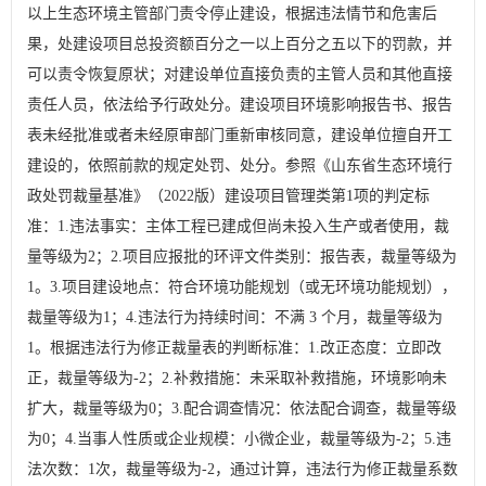
以上生态环境主管部门责令停止建设，根据违法情节和危害后
果，处建设项目总投资额百分之一以上百分之五以下的罚款，并
可以责令恢复原状；对建设单位直接负责的主管人员和其他直接
责任人员，依法给予行政处分。建设项目环境影响报告书、报告
表未经批准或者未经原审部门重新审核同意，建设单位擅自开工
建设的，依照前款的规定处罚、处分。参照
《山东省生态环境行
政处罚裁量基准》（
2022
版）建设项目管理类第
1
项
的判定标
准：
1.
违法事实：主体工程已建成但尚未投入生产或者使用，裁
量等级为
2
；
2.
项目应报批的环评文件类别：报告表，裁量等级为
1
。
3.
项目建设地点：符合环境功能规划（或无环境功能规划），
裁量等级为
1
；
4.
违法行为持续时间：不满
3
个月，裁量等级为
1
。根据违法行为修正裁量表的判断标准：
1.
改正态度：立即改
正，裁量等级为
-2
；
2.
补救措施：未采取补救措施，环境影响未
扩大，裁量等级为
0
；
3.
配合调查情况：依法配合调查，裁量等级
为
0
；
4.
当事人性质或企业规模：小微企业，裁量等级为
-2
；
5.
违
法次数：
1
次，裁量等级为
-2
，通过计算，违法行为修正裁量系数