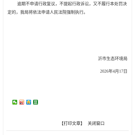
逾期不申请行政复议，不提起行政诉讼，又不履行本处罚决
定的，我局将依法申
请人民法院强制执行。
临
沂市生态环境
局
20
2
6
年
4
月
17
日
【打印文章】
关闭窗口