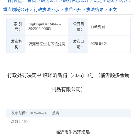
当前位置：
首页
>
政务公开
>
政府信息公开
>
法定主动公开内容
>
重点领域公开
>
行政执法公示
>
事后公开
>
执法结果
> 正文
索 引
jingkaiqu00432464-3-
公开目
行政处罚
39/2026-00003
号：
录：
发布机
发布日
2026-04-24
沂河新区生态环境分局
构：
期：
行政处罚决定书 临环沂新罚〔2026〕3号 （临沂顺多金属
制品有限公司）
发布时间：2026-04-24
点击
次数：
109
临沂市生态环境局