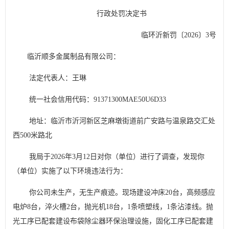
行政处罚决定书
临环
沂新
罚
〔
202
6
〕
3
号
临沂顺多金属制品有限公司
：
法定代表人：
王琳
统一社会信用代码：
91371300MAE50U6D33
地址：
临沂市沂河新区芝麻墩街道前广安路与温泉路交汇处
西
500
米路北
我局于
2026
年
3
月
12
日
对你（单位）进行了调查，发现你
（单位）实施了以下环境违法行为：
你
公司未生产，无生产痕迹。现场建设冲床
20
台，高频感应
电炉
8
台，淬火槽
2
台，抛光机
18
台，
1
条喷塑线，
1
条沾漆线。抛
光工序已配套建设布袋除尘器环保治理设施，固化工序已配套建