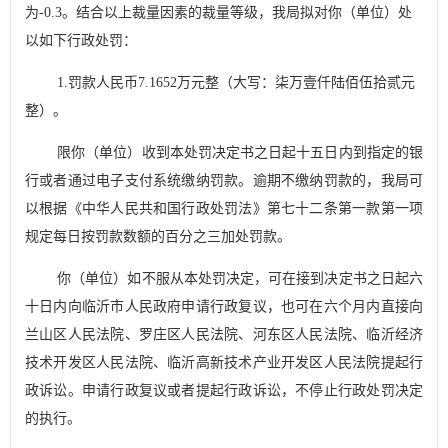
为
-0.3
。结合以上裁量因素的裁量等级，我局拟对你（单位）处
以如下行政处罚：
1.
罚款人民币
7
.
1652
万
元整
（大写：
柒万壹仟陆佰伍拾贰元
整
）
。
限你（单位）收到本处罚决定书之日起十五日内到指定的银
行或者通过电子支付系统缴纳罚款。逾期不缴纳罚款的，我局可
以根据《中华人民共和国行政处罚法》第七十二条第一款第一项
规定每日按罚款数额的百分之三加处罚款。
你（单位）如
不服从本处罚决定，可在接到决定书之日起六
十日内向临沂市人民政府申请行政复议，也可
在六个月内直接向
兰山区
人民法院
、罗庄区人民法院、河东区人民法院、临沂经济
技术开发区人民法院、临沂高新技术产业开发区人民法院
提起行
政诉讼
。申请行政复议或者提起行政诉讼，不停止行政处罚决定
的执行。