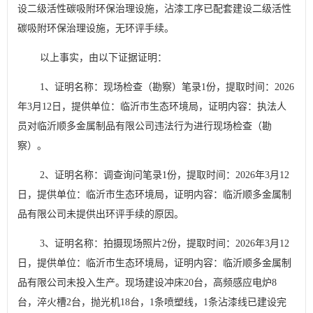
设二级活性碳吸附环保治理设施，沾漆工序已配套建设二级活性
碳吸附环保治理设施，无环评手续。
以上事实，由以下证据证明：
1
、证明名称：现场检查（勘察）笔录
1
份，提取时间：
2026
年
3
月
12
日，提供单位：临沂市生态环境局，证明内容：执法人
员对临沂顺多金属制品有限公司违法行为进行现场检查（勘
察）。
2
、证明名称：调查询问笔录
1
份，提取时间：
2026
年
3
月
12
日，提供单位：临沂市生态环境局，证明内容：临沂顺多金属制
品有限公司未提供出环评手续的原因。
3
、证明名称：拍摄现场照片
2
份，提取时间：
2026
年
3
月
12
日，提供单位：临沂市生态环境局，证明内容：临沂顺多金属制
品有限公司未投入生产。现场建设冲床
20
台，高频感应电炉
8
台，淬火槽
2
台，抛光机
18
台，
1
条喷塑线，
1
条沾漆线已建设完