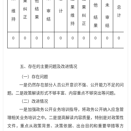
果
他
他
未
果
果
总
纠
结
维
审
计
维
纠
计
正
果
结
审
持
结
持
正
果
结
0
0
0
0
0
0
0
0
0
0
0
五、存在的主要问题及改进情况
（一）存在问题
一是
仍然存在部分人员公开意识不强、公开能力不足
的问
题。二是
政策解读形式不够丰富、内容重点不够突出等问题。
（二）改进情况
一是加强政务公开业务培训指导，将政务公开纳入应急管
理相关业务培训之中。二是提高解读内容质量，特别是对政策性
文件，重点从政策背景、决策依据、出台目的和重要举措等方