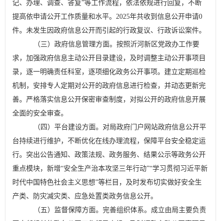
记、办理、调查、答复
”
等
工作
流程，依法依规进行回复
，
不断
提高依申请公开工作质量和水平。
202
5
年共收到信息公开申请
0
件。未发生因政府信息公开而引起的行政复议、行政诉讼案件。
（三）政府信息管理方面。
按照
沂河新区党政办
工作要
求，加强政府信息主动公开目录建设，及时调整主动公开事项目
录，逐一明确责任科室，逐项细化政务公开事项。建立定期巡检
机制，安排专人
定期
对公开的政府信息进行检查，并动态更新完
善。
严格落实
信息公开保密审查制度
，
对拟公开的政府信息
开展
全面的
安全审查。
（四）平台建设方面。
对
局
政府门户网站政府信息公开平
台持续进行
维护
，不断优化在线办理流程，保障平台安全稳定运
行。突出公告通知、政策法规、政务服务、结果公示等政务公开
重点模块，新增
“
安全生产治本攻坚三年行动
”“
学习贯彻习近平新
时代中国特色社会主义思想
”
等栏目，及时发布切实做好安全生
产类、防灾减灾类、应急处置类政务信息公开。
（五）监督保障方面。
完善组织体系。成立由局主要负责