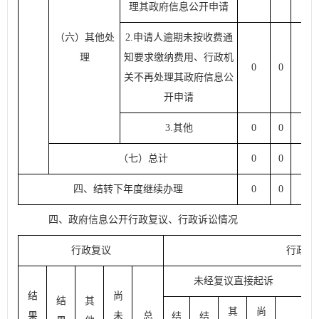
理其政府信息公开申请
（六）其他处
2.
申请人逾期未按收费通
理
知要求缴纳费用、行政机
0
0
0
关不再处理其政府信息公
开申请
3.
其他
0
0
0
（七）总计
0
0
0
四、结转下年度继续办理
0
0
0
四、政府信息公开行政复议、行政诉讼情况
行政复议
行政诉
未经复议直接起诉
结
尚
结
其
其
尚
果
未
总
结
结