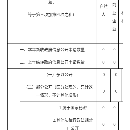
和，
商
自然
业
科研
等于第三项加第四项之和）
人
企
机构
业
一、本年新收政府信息公开申请数量
0
0
0
二、上年结转政府信息公开申请数量
0
0
0
（一）予以公开
0
0
0
（二）部分公开（区分处理的，只计这
0
0
0
一情形，不计其他情形）
1.
属于国家秘密
0
0
0
2.
其他法律行政法规禁
0
0
0
止公开