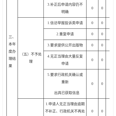
3.
补正后申请内容仍不
0
0
0
明确
1.
信访举报投诉类申请
0
0
0
2.
重复申请
0
0
0
三、
本年
3.
要求提供公开出版物
0
0
0
度办
（五）不予处
4.
无正当理由大量反复
理结
0
0
0
理
申请
果
5.
要求行政机关确认或
重新
0
0
0
出具已获取信息
1.
申请人无正当理由逾期
不补正、行政机关不再处
0
0
0