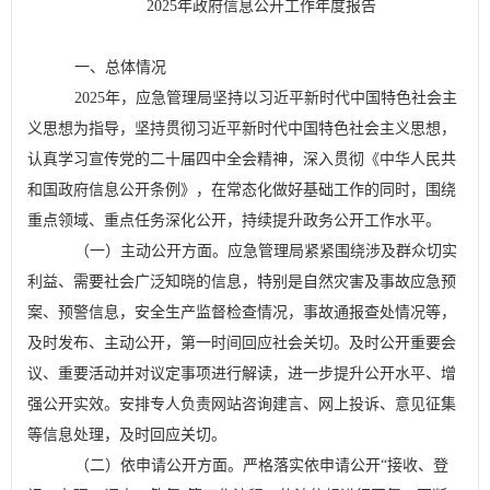
202
5
年
政府信息公开工作年度报告
一、总体情况
202
5
年，
应急
管理
局坚持以习近平新时代中国特色社会主
义思想为指导，
坚持贯彻习近平新时代中国特色社会主义思想，
认真学习宣传党的二
十届
四
中全会
精神，深入贯彻《中华人民共
和国政府信息公开条例》
，在常态化做好基础工作的同时，围绕
重点领域、重点任务深化公开，持续提升政务公开工作水平。
（一）主动公开方面。
应急管理局
紧紧围绕涉及群众切实
利益、需要社会广泛知晓的信息，特别是自然灾害及事故应急预
案、预警信息，安全生产监督检查情况，事故通报查处情况等，
及时发布、主动公开，第一时间回应社会关切。及时公开
重要会
议、重要活动
并对议定事项进行解读，进一步提升公开水平、增
强公开实效。安排专人负责网站咨询建言、网上投诉、意见征集
等信息处理，及时回应关切。
（二）依申请公开方面。
严格落实依申请公开
“
接收、登