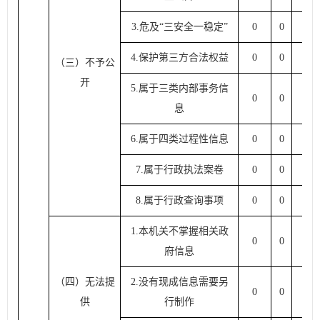
3.
危及
“
三安全一稳定
”
0
0
0
4.
保护第三方合法权益
0
0
0
（三）不予公
开
5.
属于三类内部事务信
0
0
0
息
6.
属于四类过程性信息
0
0
0
7.
属于行政执法案卷
0
0
0
8.
属于行政查询事项
0
0
0
1.
本机关不掌握相关政
0
0
0
府信息
（四）无法提
2.
没有现成信息需要另
0
0
0
供
行制作