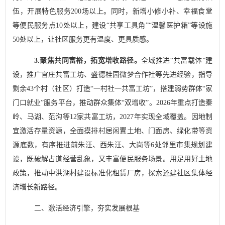
伍，开展特色服务
200
场以上。同时，新增小修小补、幸福食堂
等便民服务点
10
处以上，建设
“
共享工具角
”“
温馨医护箱
”
等设施
50
处以上，让社区服务更有温度、更具质感。
3.
聚焦共同富裕，拓宽增收路径。
全域推进
“
共富载体
”
建
设，推广官庄共富工坊、盛德桂园微梦合作社等先进经验，指导
剩余
43
个村（社区）打造
“
一村社一共富工坊
”
，搭建弱势群体
“
家
门口就业
”
服务平台，推动群众集体
“
双增收
”
。
2026
年重点打造秦
岭、马湖、范沟等
12
家共富工坊，
2027
年实现全域覆盖。因地制
宜激活存量资源，全面摸排村居闲置土地、门面房、绿化带等资
源底数，有序推进前朱汪、西朱汪、大岗等
6
处邻里市集规划建
设，既破解占道经营乱象，又丰富便民服务场景。用足用好土地
政策，推动中洪湖村建设标准化租赁厂房，探索还建社区集体经
济增长新路径。
二、激活经济引擎，夯实发展根基