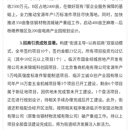
收
2500
万元。
B
区占地
2400
亩，在做好现有
7
家企业服务保障的基
础上，全力推动宝源年产
5
万标准件项目尽快落地。同时，加快
推进
350
亩鲁信钢材物流城破产重组工作，启动
400
亩芝麻墩
—
后
杨墩养殖区及
200
亩电商产业园规划设计。
3.
招商引资成效显著
。
构建
“
街道主导
+
以商招商
”
双驱动模
式，全年签约项目
10
个，签约金额
23
亿元，
所有项目投资均过亿
元（其中
10
亿元以上项目
1
个
）。临沂市国金经城房地产开发有
限公司未来锦城科创园项目、江北京鲁商机电有限公司宝源年产
5
万吨高强度标准件智能制造项目、临沂立诚众创产业园有限公
司年产
16
万套五金机械项目等
3
个项目已开工建设，剩余
6
个项目
属于新征地项目，因供地未完成暂未开工建设。
1
个盘活项目，
正在进行规划设计，待相关手续办理完成后开工建设。此外，
街
道还积极配合经开区法院，按照相关程序推进临沂市安固达物流
有限公司（原鲁信钢材物流城有限公司）破产重组工作。待
以上
项目全部盘活建设完成后，将
为
街道
经济发展注入新活力
。