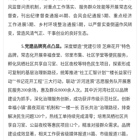
风监督问责机制，对重点工作落实、服务群众效能等开展常态化
督查，
刊出纪律督查通报
46
期、会风会纪通报
5
期、重点经济
工作进展
5
期、乡村环境整治通报
5
期，
以严督实查倒逼作风转
变，营造风清气正、干事创业的良好生态。
5.
党
建品牌亮点凸显
。
深度塑造
“
党建引领 芝麻花开
”
特色
品牌，常态化开展幸福食堂、邻里市集、社区学堂等便民服务，
孵化凤栖社区共享自习室、社区夜校等特色民生项目，探索形成
可复制的基层治理新路径
，
统筹推进
“
社工汇智计划
”“
楼长益家行
动
”“
书记花开工程
”
三大行动，联动
“
沂河涟漪
”
志愿服务队开展惠
民服务
200
余场，惠及群众
8000
余人次。其中沂河湾社区以品牌
建设为抓手，深化治理服务创新，成功获评市级示范社区。创新
幸福小镇
“
晨夜双巡
”
机制和
“
一楼一长 百长共治
”
治理路径，排查
解决民生问题
320
个，热线工单持续完成清零；培育凤栖社区共
享自习室、公益夜校等惠民项目
12
个，精准对接群众需求。品牌
建设成效显著，相关工作获省级媒体报道
16
篇、市级报道
15
篇，