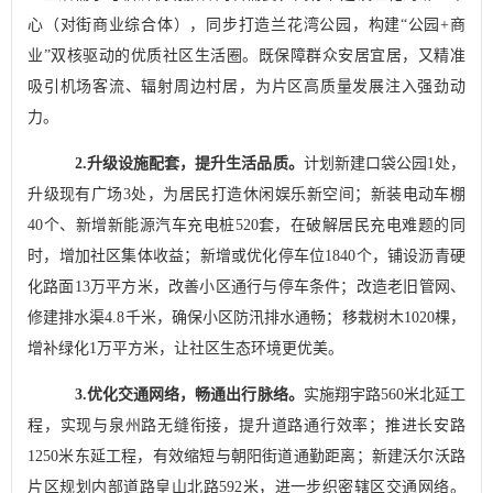
心（对街商业综合体），同步打造兰花湾公园，构建
“
公园
+
商
业
”
双核驱动的优质社区生活圈。既保障群众安居宜居，又精准
吸引机场客流、辐射周边村居，为片区高质量发展注入强劲动
力。
2.
升级设施配套，提升生活品质。
计划新建口袋公园
1
处，
升级现有广场
3
处，为居民打造休闲娱乐新空间；新装电动车棚
40
个、新增新能源汽车充电桩
520
套，在破解居民充电难题的同
时，增加社区集体收益；新增或优化停车位
1840
个，铺设沥青硬
化路面
13
万平方米，改善小区通行与停车条件；改造老旧管网、
修建排水渠
4.8
千米，确保小区防汛排水通畅；移栽树木
1020
棵，
增补绿化
1
万平方米，让社区生态环境更优美。
3.
优化交通网络，畅通出行脉络。
实施翔宇路
560
米北延工
程，实现与泉州路无缝衔接，提升道路通行效率；推进长安路
1250
米东延工程，有效缩短与朝阳街道通勤距离；新建沃尔沃路
片区规划内部道路皇山北路
592
米，进一步织密辖区交通网络。