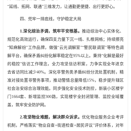
“
延线、拓网、联通
”
三维发力，让通勤更便捷、出行更舒心。
四、兜牢一排底线，守护稳定大局
1.
深化综治矛调，筑牢平安根基。
推动综治中心实体化、
规范化高效运行，确保四支力量下沉一线、扎根网格；持续擦亮
“
知麻解纷
”
工作品牌，做强
“
云光调解室
”“
警民联调室
”
等特色调
解平台，确保矛盾纠纷化解率稳定在
95%
以上。秉持
“
化解是最好
的稳控
”
信访工作理念，全力攻坚信访积案，力争实现全年进京
去省访同比减少
4
0%
。深化非警务类矛盾纠纷分流处置机制，精
准对接处置非警务事项，推动警情总量降低
15%
，稳步提升辖区
社会治安综合治理效能。同步强化安全技术防控，新装小区楼宇
门
1664
套、新增监控
300
路，实现楼宇全封闭管理、监控全域覆
盖，筑牢安全防护网。
2.
攻坚物业难题，解决群众诉求。
优化物业服务企业考评
机制，严格落实
“
物业自查
+
街道检查
+
居民评议
”
评价体系，对年