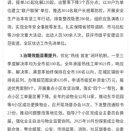
调，接单
245
起化解
220
起，出警率下降
5
个百分点；以
30
户为单
位建立
“
联户联保
”
单位，推选
3014
名联户长统筹防控。开展安全
生产治本攻坚三年行动，排查整改隐患
280
处，组织应急演练
12
场，实现全年安全事故零发生。扎实保障省领导调研、市马拉松
等
20
余次重大活动，出动人员
500
余人次，获评市级平安建设示
范街道、全区信访工作先进单位。
3.
治理效能显著提升
。
优化
“
热线
·
首发
”
闭环机制，一至三
季度解决率均为全市前
100
名。全年承接热线工单
9021
件，响应
率、解决率、满意率始终保持在全市
100
名以内，在城区镇街中
排名前列，办理超范围诉求
635
件，申请市级奖补资金
5
万元，报
送优秀案例
9
个。
开展重点小区攻坚治理，
落实
“
四个一
”
帮包，重
点小区工单量显著下降。全年约谈物业公司
14
家，推动东华花园
等
8
小区成功更换物业，召开现场督办会
16
次，下发整改通知书
23
份，推动问题整改落地见效。指导
2
个小区完成业主委员会换
届，强化业主自治与物业监管协同。
2025
年
10
月份探索成立物业
联合体，整合城管、公安、市场监管、消防、社区居委会、业委