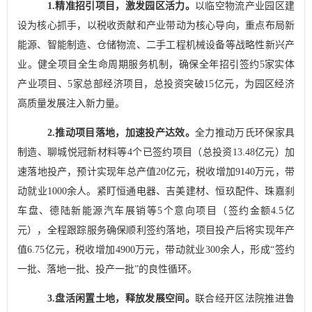
1.
精准招引项目，激发园区活力。
以临空物流产业园区建
设为核心抓手，以税收贡献和产业带动为核心导向，重点布局新
能源、智能制造、仓储物流、二手工程机械设备等战略性新兴产
业。健全项目全生命周期服务机制，确保全年招引签约
5
家实体
产业项目、
5
家总部经济项目，总投资突破
15
亿元，为园区经济
高质量发展注入新力量。
2.
推动项目落地，加速投产达效。
全力推动万氏环保家具
制造、聊城悦冠新材料等
4
个已签约项目（总投资
13.48
亿元）加
速落地投产，预计实现年总产值
20
亿元，税收增加
9140
万元，带
动就业
1000
余人。紧盯恒通电器、吉美建材、恒玖配件、珠嘉刹
车盘、德陆新能源汽车展销等
5
个意向项目（签约金额
4.5
亿
元），全程跟踪服务确保顺利签约落地，项目投产后将实现年产
值
6.75
亿元，税收增加
4900
万元，带动就业
300
余人，形成
“
签约
一批、落地一批、投产一批
”
的良性循环。
3.
盘活闲置土地，释放发展空间。
联合经开区法院推进鲁