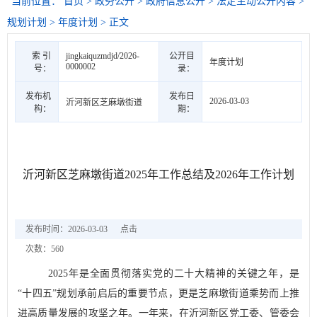
当前位置：
首页
>
政务公开
>
政府信息公开
>
法定主动公开内容
>
规划计划
>
年度计划
> 正文
索 引
jingkaiquzmdjd/2026-
公开目
年度计划
0000002
号：
录：
发布机
发布日
2026-03-03
沂河新区芝麻墩街道
构：
期：
沂河新区芝麻墩街道2025年工作总结及2026年工作计划
发布时间：2026-03-03
点击
次数：
560
2025
年是全面贯彻落实党的二十大精神的关键之年，是
“
十四五
”
规划承前启后的重要节点，更是芝麻墩街道乘势而上推
进高质量发展的攻坚之年。一年来，在
沂河新区党工委、管委会