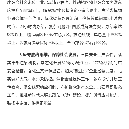
度综合排名末位企业启动清退程序，推动辖区物业综合服务满意
度提升至
88%
以上，确保
2
家排名垫底企业有序退出。
充分发挥物
业联合体平台作用，
优化智慧办理流程，确保简单问题
2
小时内
响应、
24
小时内办结，复杂问题
7
日内形成解决方案，办结率达
90%
以上，覆盖辖区
100%
住宅小区。推动
热线工单总量下降
20%
以上，诉求解决率保持
98%
以上，全市排名保持前
100
名。
3.
坚守底线思维，保障社会发展。
压实安全生产责任，落
实干部包靠机制，常态化开展
329
家小微企业、
1775
家沿街门店
安全检查。强化生态环保监管，加大
“
散乱污
”
企业巡察力度，扎
实做好大气、水污染防控。深化金融反诈工作，多方联动开展宣
传教育，健全线索响应机制，守护群众财产安全。加强意识形态
工作，推进新时代文明实践站（所）建设，提升舆情应对能力，
弘扬主旋律、传播正能量。