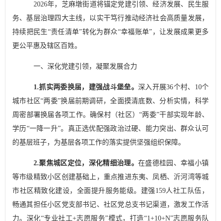
2026
年，芝麻墩街道将锚定党建引领、经济发展、民生服
务、基层治理四大主线，以实干笃行推动经济社会高质量发展，
持续把民生
“
责任清单
”
转化为群众
“
幸福账单
”
，让发展成果更多
更公平惠及辖区百姓。
一、深化党建引领，凝聚发展合力
1.
抓实两委换届，建强战斗堡垒。
深入开展
36
个村、
10
个
城市社区
“
两委
”
换届前期调研，全面摸清底数、分析实情，科学
周密部署换届各项工作。
确保村（社区）
“
两委
”
干部实现年龄、
学历
“
一降一升
”
。真正选优配强政治过硬、能力突出、群众认可
的基层班子，为基层各项工作的落实提供坚强组织保障。
2.
聚焦城区定位，深化精细治理。
在盛德桂园、幸福小镇
等市级精致小区创建基础上，重点推进东夷、凤栖、沂河湾等城
市社区精致化建设，全面提升服务能级。建强
159
人社工队伍，
畅通其担任小区党支部书记、社区党总支书记渠道，激发工作活
力。深化
“
专业社工
+
志愿服务
”
模式，打造
“1+10+N”
志愿服务队