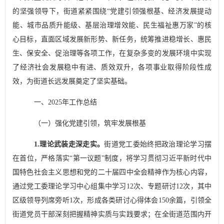
的坚强领导下，街道紧紧围绕
“
党建引领强根基、经济发展提动
能、城市品质升能级、基层治理增效能、民生福祉惠万家
”
的核
心目标，直面区域发展新形势、新任务，统筹推进稳增长、惠民
生、保安全、促治理等各项工作，在复杂多变的发展环境中实现
了经济社会发展稳中有进、质效双升，各项事业取得阶段性成
效，为街道长远发展奠定了坚实基础。
一、
2025
年工作总结
（一）强化党建引领，筑牢发展根基
1.
理论武装走深走实
。
街道党工委始终把政治理论学习摆
在首位，严格落实
“
第一议题
”
制度，将学习贯彻习近平新时代中
国特色社会主义思想和党的二十届四中全会精神作为核心内容，
通过党工委理论学习中心组集中学习
12
次、专题研讨
12
次，其中
区级领导列席旁听
1
次，形成各类研讨心得体会
150
余篇，引领全
街道党员干部深刻把握精神实质与实践要求；
在全街道范围内开