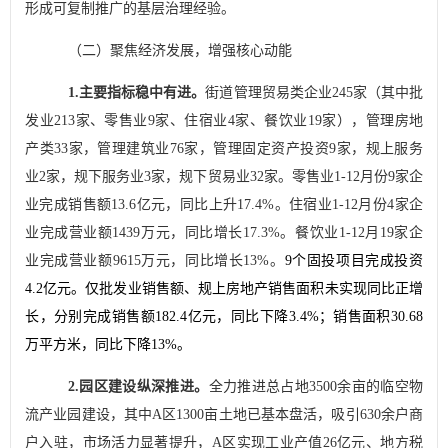
形成可复制推广的基层治理经验。
（二）聚焦经济发展，增强核心动能
1.
主要指标稳中有进
。
街道管理贸易类企业
245
家（其中批
发业
213
家、零售业
9
家、住宿业
4
家、餐饮业
19
家），管理房地
产类
33
家，管理建筑业
76
家，管理固定资产投资
9
家，规上服务
业
2
家，规下服务业
3
家，规下贸易业
32
家。零售业
1-12
月份
9
家企
业完成销售额
13.6
亿元，同比上升
17.4%
。住宿业
1-12
月份
4
家企
业完成营业额
1439
万元，同比增长
17.3%
。餐饮业
1-12
月
19
家企
业完成营业额
9615
万元，同比增长
13%
。
9
个固投项目完成投资
4.2
亿元。仅批发业销售额、规上房地产销售面积未实现同比正增
长，分别完成销售额
182.4
亿元，同比下降
3.4
%
；销售面积
30.68
万平方米，同比下降
13%
。
2.
园区建设纵深推进
。
全力推进总占地
3500
余亩的临空物
流产业园建设，其中
A
区
1300
亩土地已基本盘活，吸引
630
余户商
户入驻，市场活力显著提升
，
A
区实现工业产值
26
亿元、地方税