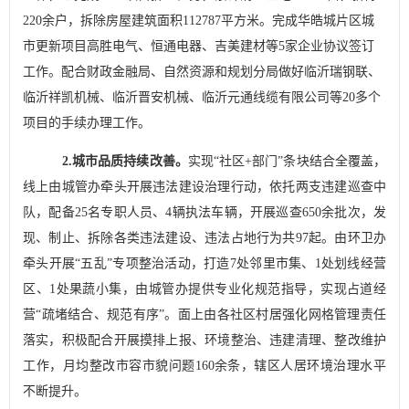
220
余户，拆除房屋建筑面积
112787
平方米。完成华皓城片区城
市更新项目高胜电气、恒通电器、吉美建材等
5
家企业协议签订
工作。配合财政金融局、自然资源和规划分局做好临沂瑞钢联、
临沂祥凯机械、临沂晋安机械、临沂元通线缆有限公司等
20
多个
项目的手续办理
工作
。
2.
城市品质持续改善
。
实现
“
社区
+
部门
”
条块结合
全覆盖
，
线上由城管办牵头开展
违法建设
治理行动，依托两支违建巡查中
队，配备
25
名
专职人员、
4
辆执法车辆，开展巡查
650
余
批次，发
现、制止、拆除各类违法建设、违法占地行为共
97
起。由环卫办
牵头开展
“
五乱
”
专项整治活动，
打造
7
处邻里市集、
1
处划线经营
区、
1
处果蔬小集，由城管办提供专业化规范指导，实现占道经
营
“
疏堵结合、规范有序
”
。面上由各社区村居强化网格管理责任
落实，积极配合开展摸排上报、环境整治、违建清理、整改维护
工作，月均整改市容市貌问题
160
余条，辖区人居环境治理水平
不断提升。