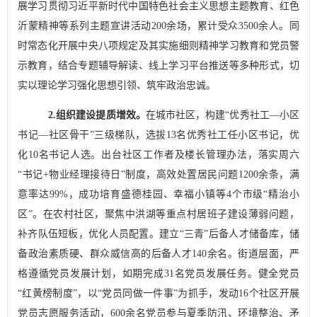
展学习贯彻习近平新时代中国特色社会主义思想主题教育、红色
沂蒙精神等系列主题宣讲活动
200
余场，累计受众
3500
余人。
同
时常态化开展中央八项规定及其实施细则精神学习教育和党员警
示教育，结合专题辅导解读、线上学习平台推送等多种形式，切
实以理论学习强化思想引领、筑牢政治忠诚。
2.
组织建设提质增效。
在城市社区，
构建
“
优秀社工
—
小区
书记
—
社区骨干
”
三级梯队，选拔
13
名优秀社工任小区书记，优
化
10
名书记人选。出台社区工作者及楼长管理办法，落实周六
“
书记
+
物业经理接待日
”
制度，高效处置居民问题
1200
余条，满
意率达
99%
，成功培育盛德桂园、幸福小镇等
4
个市级“精治小
区”
。在农村社区，聚焦中洪湖等重点村居班子建设薄弱问题，
补齐队伍短板，优化人员配置。建立
“
三青
”
后备人才储备库，储
备政治素质硬、群众威信高的后备人才
140
余名。街道层面，
严
格遵循党员发展计划，如期完成
31
名党员发展任务。健全党员
“
红黄榜制度
”
，以
“
党员同做一件事
”
为抓手，发动
16
个社区开展
党员志愿服务活动，
600
余名党员参与夏季防汛、环境整治、矛