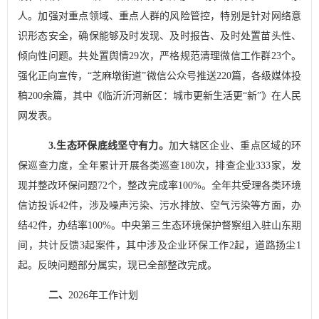
人
。加强对重点领域、重点人群的风险管控，特别是针对网络意
识形态安全，确保能够及时发现、及时报告、及时处置苗头性、
倾向性问题。共处置舆情
29
次，严格规范清理微信工作群
23
个。
强化正向宣传，
“
芝麻墩街道
”
微信公众号推送
220
篇，各级媒体投
稿
200
余篇，其中《临沂沂河新区：城市更新生活更
“
新
”
》在人民
网发表。
3.
生态环保底线坚守有力
。
加大辖区企业、重点区域的环
保巡查力度，全年累计开展各类巡查
180
次，排查企业
333
家，发
现并整改环保问题
72
个，整改完成率
100%
。全年共受理各类环境
信访投诉
42
件，涉及噪声污染、污水排放、空气污染等方面，办
结
42
件，办结率
100%
。中央第三生态环境保护督察组入驻山东期
间，共计反馈
3
起案件，其中涉及企业环保工作
2
起，道路扬尘
1
起。反映问题部分属实，现已全部整改完成。
二、
2026
年工作计划