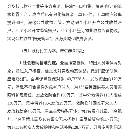
会及核心物业企业等多方资源，搭建
“
一口归集、快速响应
”
的诉
求处置平台，成立后已有效化解复杂工单
167
件，工单响应效率
提升
40%
。深化公共收益监管，推动
59
个小区开立公共收益账
户，
54
个小区开立监管账户，
54
个小区签订物业收费监管协议，
实现公共收益
“
阳光管理
”
，从源头减少收费争议。
（五）践行民生为本，增进群众福祉
1.
社会救助精准兜底。
全面排查低保、特困人员等保障对
象，通过入户核查、信息比对实现动态调整，做到
“
应保尽保、
应退尽退
”
。全年保障低保对象
140
户
228
人，发放资金约
170
万
元，清退不符合条件对象
40
户
52
人；为
133
名特困供养人员落实
照料护理责任，发放救助金约
159
万元，其中分散供养
115
人发放
130
万元、集中供养
18
人发放
29
万元；救助临时困难群众
30
人，
发放救助金
4.6
万元。重点关爱特殊群体，为
1
名留守儿童、
4
名孤
儿、
4
名困境儿童及
16
名事实无人抚养儿童发放资金约
3.7
万元；
为
1733
名残疾人发放护理和生活补贴
128.7
万元，开展专项慰问活