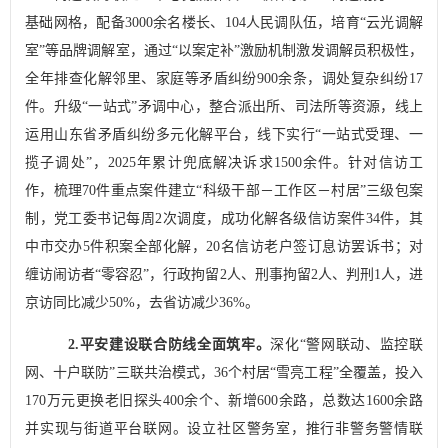
基础网格，配备
3000
余名楼长、
104
人民调队伍，培育
“
云光调解
室
”
等品牌调解室，通过
“
以案定补
”
激励机制激发调解员积极性，
全年排查化解邻里、家庭等矛盾纠纷
900
余条，调处复杂纠纷
17
件。升级
“
一站式
”
矛调中心，整合派出所、司法所等资源，线上
运用山东省矛盾纠纷多元化解平台，线下实行
“
一站式受理、一
揽子调处
”
，
2025
年累计兜底解决诉求
1500
余件。针对信访工
作，梳理
70
件重点案件建立
“
科级干部－工作区－村居
”
三级包案
制，党工委书记每周
2
次调度，成功化解各级信访案件
34
件，其
中市交办
5
件积案
全部化解
，
20
名信访老户签订息访罢诉书；对
缠访闹访者
“
零容忍
”
，行政拘留
2
人、刑事拘留
2
人、判刑
1
人，进
京访同比减少
50%
，去省访减少
36%
。
2.
平安建设联合防线全面筑牢。
深化
“
警网联动、监控联
网、十户联防
”
三联共治模式，
36
个村居
“
雪亮工程
”
全覆盖，投入
170
万元更换老旧探头
400
余个、新增
600
余路，总数达
1600
余路
并实现与街道平台联网。设立社区警务室，推行非警务警情联