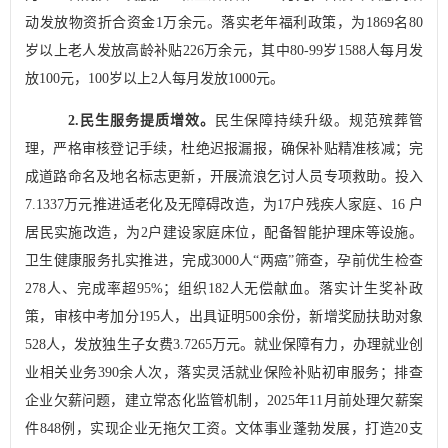
动发放物资折合资金
1
万余元。落实老年福利政策，为
1869
名
80
岁以上老人发放高龄补贴
226
万余元，其中
80-99
岁
1588
人每月发
放
100
元，
100
岁以上
2
人每月发放
1000
元。
2.
民生服务提质增效。
民生保障持续升级。规范殡葬管
理，严格审核登记手续，杜绝迟报漏报，确保补贴精准核减；完
成道路命名及地名标志更新，开展流浪乞讨人员专项救助。投入
7.1337
万元推进适老化及无障碍改造，为
17
户残疾人家庭、
16
户
居民实施改造，为
2
户建设家庭床位，配备智能护理床等设施。
卫生健康服务扎实推进，完成
3000
人
“
两癌
”
筛查，孕前优生检查
278
人、完成率超
95%
；组织
182
人无偿献血。落实计生奖补政
策，审核中考加分
195
人，出具证明
500
余份，新增奖励扶助对象
528
人，发放独生子女费
3.7265
万元。就业保障有力，办理就业创
业相关业务
390
余人次，落实灵活就业保险补贴初审服务；排查
企业欠薪问题，建立常态化监管机制，
2025
年
11
月前处理欠薪案
件
848
例，实现企业无拖欠工资。文体事业蓬勃发展，打造
20
支