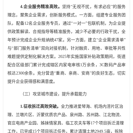
4.
企业服务精准高效
。
坚持
“
无视不扰，有求必应
”
的服务
理念，聚焦企业需求，创新服务模式。一方面，组建专业服务团
队，
配备
12
名企业服务专员
，
通过
“
一对一
”
包联机制，为企业提
供政策解读、合规指导等精准服务，减少不必要的行政干扰
，全
年预计完成企业升规纳统
47
家。
另一方面，建立
“
企业需求清单
”
与
“
部门服务清单
”
双向对接机制，针对融资、用地、审批等共性
难题提供定制化解决方案。
2025
年实施国家补贴政策期间，街道
配合区级部门累计完成辖区内家电审核
1
万余条，
3C
数码产品审
核达
2300
余条。
充分
营造
“
重商、亲商、安商
”
的良好生态，切实
提升企业获得感和满意度。
（三）攻坚城市建设，提升承载能力
1.
征收拆迁高效突破。
全力推进爱琴海、机场内涝片区治
理、兰墩片区、沂蒙优质农产品、泉州路、苏州路、江北物流、
官庄电商产业园、姊妹情家具、临工农夫车等
17
个项目拆迁清理
工作，已完成
15
个项目拆迁任务，累计清理土地
2949.5
亩，拆除