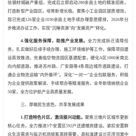
信钢材城破产重组，完成后立即启动
280
余亩土地的精准招商，
打造新型产业园区，培育新增长极。聚焦小工业园区提质增效，
现已完成
126
家企业
1030
余亩土地手续办理意愿摸排，
2026
年分
步推进办证工作，实现
“
沉睡资源
”
向
“
发展资产
”
转化。
4.
强化服务保障，助推产业发展。
全力完成拆迁清障任
务，扎实做好后续手续办理、施工环境维护等工作，保障项目建
设高效推进。完善临空物流园区基建配套，硬化
A
区
1000
米南北
向内部道路，推进苏州路、广安路等
4
条周边城市道路建设，打
通企业物流运输
“
内外循环
”
。深化
“
一对一
”
企业包联服务，积极
为企业提供政策解读、手续帮办等精准服务，全年新增纳统企业
50
家，全方位护航产业高质量发展。
三、厚植民生底色，共享发展成果
1.
打造特色片区，激活振兴动能。
聚焦兰墩片区城市更新
核心任务，全力推进
3
个安置区
592
户还建楼房建设。紧扣安置群
众生活需求与临沂机场旅客周转需要，高标准建设兰花湾邻里中