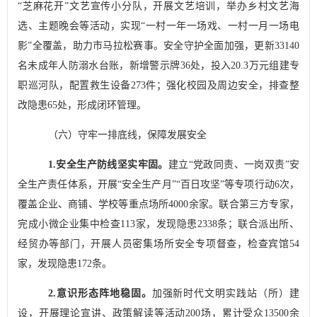
“
芝麻花开
”
文艺宣传小分队，开展文艺培训，举办乡村文艺海
选、主题晚会等活动，实现
“
一村一年一场戏、一村一月一场电
影
”
全覆盖，助力市马拉松赛事。安全守护全面加强，更新
33140
名未成年人防溺水台账，新增警示牌
36
处，投入
20.3
万元组建专
职巡河队，配置救生设备
273
件；强化校园及周边安全，排查整
改隐患
65
处，形成闭环管理。
（
六
）守牢一排底线，保障发展安全
1.
安全生产防线坚实牢固
。
建立
“
党政同责、一岗双责
”
安
全生产责任体系，开展
“
安全生产月
”“
百日攻坚
”
等专项行动
6
次，
覆盖企业、商铺、学校等重点场所
4000
余
家。联合第三方专家，
完成小微企业集中检查
113
家，发现隐患
2338
条；联合派出所、
经贸办等部门，开展人员密集场所安全专项督查，检查宾馆
54
家，发现隐患
172
条。
2.
意识形态阵地稳固
。
加强新时代文明实践站（所）建
设，开展理论宣讲、政策解读等活动
200
场
，
累计受众
13500
余