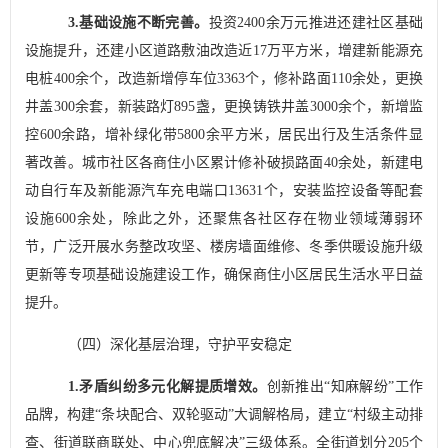
3.
基础设施不断完善
。
投资
2400
余
万元推进还建社区基础
设施提升，还建小区道路敷油
改造近
17
万平方米，增建新能源充
电桩
400
余
个，改造新增停车位
3363
个
，修补路面
110
余处，更换
井盖
300
余套，
新装路灯
895
盏，更换铸铁井盖
3000
余个，新增监
控
600
余路
，增补绿化带
5800
余平方米，
居民出行及生活条件显
著改善。城市社区各商住小区
累计修补破损路面
40
余处，新建电
动自行车及新能源汽车充电端口
13631
个，安装监控设备等配套
设施
600
余处，除此之外，还聚焦各社区存在物业领域薄弱环
节，广泛开展水务整改攻坚、楼房墙面维修、冬季供暖设施升级
更新等专项基础设施建设工作，确保商住小区居民生活水平日益
提升。
（四）深化基层治理，守护平安稳定
1.
矛盾纠纷多元化解提质增效。
创新推出
“
知麻解纷
”
工作
品牌，构建
“
条块配合、双轮驱动
”
大调解格局，建立
“
村级主动排
查、街道联商联处、中心兜底解决
”
三级体系。全街道划分
205
个