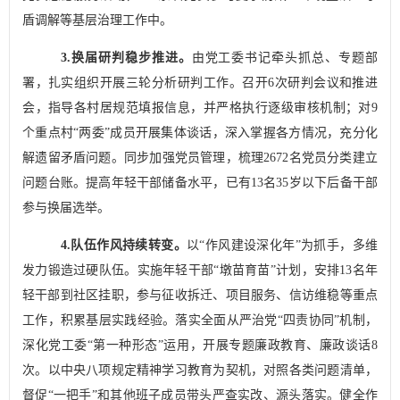
盾调解等基层治理工作中。
3.
换届研判稳步推进。
由党工委书记牵头抓总、专题部
署，扎实组织开展三轮分析研判工作。召开
6
次研判会议和推进
会，指导各村居规范填报信息，并严格执行逐级审核机制；对
9
个重点村
“
两委
”
成员开展集体谈话，深入掌握各方情况，充分化
解遗留矛盾问题。同步加强党员管理，
梳理
2672
名党员
分类建立
问题
台账
。提高年轻干部储备水平，已有
13
名
35
岁以下后备干部
参与换届选举。
4.
队伍作风持续转变
。
以
“
作风建设深化年
”
为抓手，多维
发力锻造过硬队伍。
实施年轻干部
“
墩苗育苗
”
计划，安排
13
名年
轻干部
到社区挂职，
参与
征收拆迁、项目服务、信访维稳等
重点
工作
，
积累基层实践经验。
落实全面从严治党
“
四责协同
”
机制，
深化党工委
“
第一种形态
”
运用，开展专题廉政教育
、廉政谈话
8
次。
以中央八项规定精神学习教育为契机，
对照各类问题清单，
督促
“
一把手
”
和其他班子成员带头严查实改、源头落实。
健全作