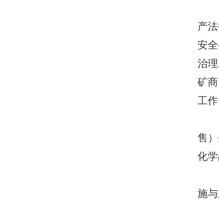
沂河新区投资促进局
产法
综保区服务中心
安全
沂河新区工信科技办公室
治理
沂河新区梅家埠街道
矿商
沂河新区自然资源和规划分局
工作
售）
化学
施与