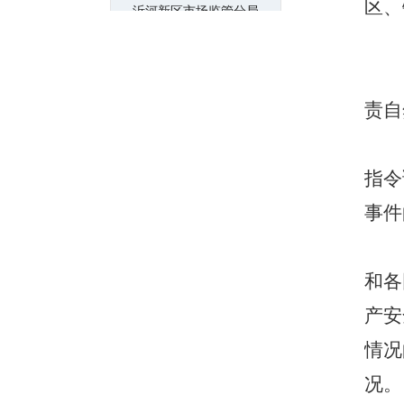
区、
沂河新区市场监管分局
沂河新区党政办公室
沂河新区应急管理局
责自
沂河新区芝麻墩街道
沂河新区凤凰岭街道
指令
沂河新区交通运输分局
事件
沂河新区生态环境分局
沂河新区消防救援大队
和各
产安
沂河新区财政金融局
情况
沂河新区综合行政执法局
况。
沂河新区规划建设局