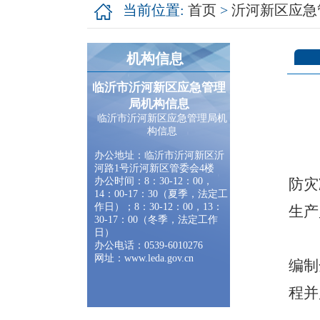
当前位置:
首页
>
沂河新区应急
机构信息
临沂市沂河新区应急管理
局机构信息
临沂市沂河新区应急管理局机
构信息
办公地址：临沂市
沂河新区沂
河路
1号沂河新区管委会4楼
办公时间：
8：30-12：00，
防灾
14：00-17：30（夏季，法定工
作日）；8：30-12：00，13：
生产
30-17：00（冬季，法定工作
日）
办公电话：
0539-
6010276
网址：
www.leda.gov.c
n
编制
程并