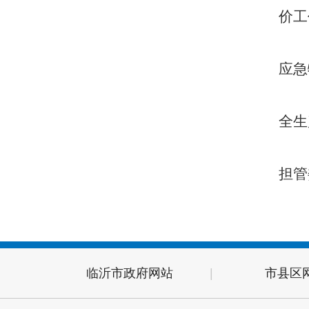
价工
应急
全生
担管