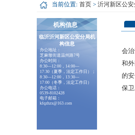
当前位置:
首页
>
沂河新区公安
机构信息
临沂沂河新区公安分局机
构信息
会治
办公地址：
芝麻墩街道温州路7号
办公时间：
和外
8:30—12:00，14:00—
17:30（夏季，法定工作日）；
的安
8:30—12:00，13:30—
17:00（冬季，法定工作日）
保卫
办公电话：
0539-8102428
电子邮箱：
kfqzhzx@163.com