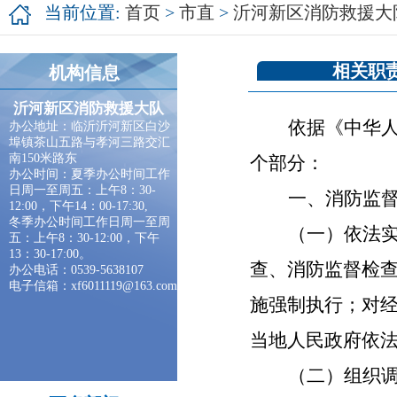
当前位置:
首页
>
市直
>
沂河新区消防救援大
相关职
机构信息
沂河新区消防救援大队
依据《中华
办公地址：临沂沂河新区白沙
埠镇茶山五路与孝河三路交汇
南150米路东
个部分：
办公时间：夏季办公时间工作
日周一至周五：上午
8
：
30-
一、消防监
12:00
，下午
14
：
00-17:30,
冬季办公时间工作日周一至周
（一）依法
五：上午
8
：
30-12:00
，下午
13
：
30-17:00
。
查、消防监督检
办公电话：
0539-5638107
电子信箱：
xf6011119@163.com
施强制执行；对
当地人民政府依
（二）组织