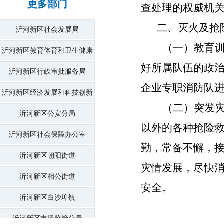
更多部门
查处理的权威机
二、灭火及抢
沂河新区社会发展局
（一）教育
沂河新区教育体育和卫生健康
好所属队伍的政
局
沂河新区行政审批服务局
企业专职消防队
沂河新区经济发展和科技创新
（二）突发
局
沂河新区公安分局
以外的各种抢险
沂河新区社会保障办公室
勤，常备不懈，
沂河新区朝阳街道
灾情发展，尽快
沂河新区相公街道
安全。
沂河新区白沙埠镇
沂河新区市场监管分局