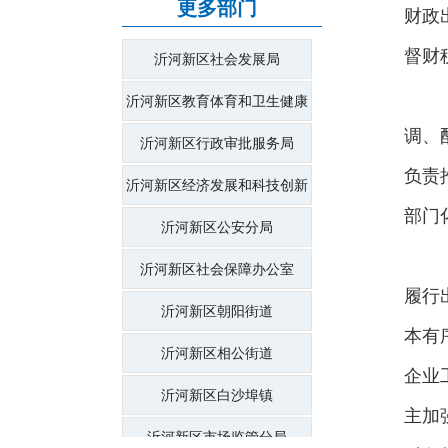
更多部门
财政
督财
沂河新区社会发展局
沂河新区教育体育和卫生健康
调、
局
沂河新区行政审批服务局
负责
沂河新区经济发展和科技创新
部门
局
沂河新区公安分局
沂河新区社会保障办公室
履行
沂河新区朝阳街道
本有
沂河新区相公街道
企业
沂河新区白沙埠镇
主加
沂河新区市场监管分局