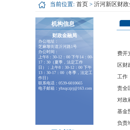
当前位置:
首页
>
沂河新区财政
机构信息
财政金融局
办公地址：
芝麻墩街道沂河路1号
办公时间：
费开
上午8：30-12：00 下午14：00-
17：30（夏季，法定工作
区财
日）；上午8：30-12：00 下午
13：30-17：00（冬季，法定工
工作
作日）
联系电话：0539-6010665
责全
电子邮箱：yhxqczjrj@163.com
对政
基金
负责