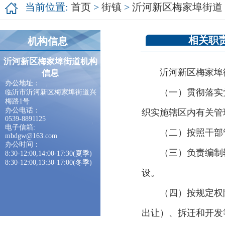
当前位置:
首页
>
街镇
>
沂河新区梅家埠街道
相关职
机构信息
沂河新区梅家埠街道机构
沂河新区梅家埠
信息
办公地址：
（一）贯彻落实
临沂市沂河新区梅家埠街道兴
梅路1号
办公电话：
织实施辖区内有关管
0539-8891125
电子信箱:
（二）按照干部
mbdgw@163.com
办公时间：
（三）负责编制
8:30-12:00,14:00-17:30(夏季)
8:30-12:00,13:30-17:00(冬季)
设。
（四）按规定权
出让）、拆迁和开发