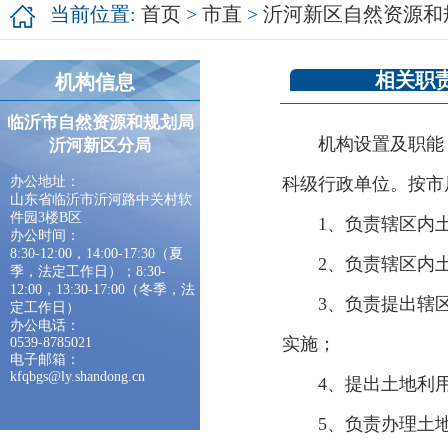
当前位置:
首页
>
市直
>
沂河新区自然资源和
相关职
机构信息
临沂市自然资源和规划局
机构设置及职能
沂河新区分局
办公地址：
科级行政单位。按市
山东省临沂市沂河路中关村软
件园3楼B区
1、负责辖区内
办公时间：
8:30-12:00，14:00-17:30（夏
2、负责辖区内
季，法定工作日）；8:30-
12:00，13:30-17:00（冬季，法
3、负责提出辖
定工作日）
办公电话：
实施；
0539-8785021
电子
邮箱：
kfqbgs@ly.shandong.cn
4、提出土地利
5、负责办理土