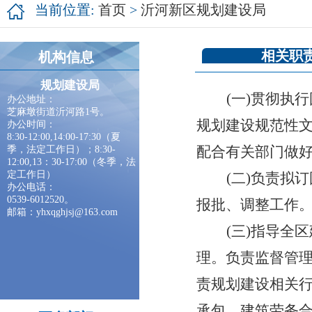
当前位置:
首页
>
沂河新区规划建设局
相关职
机构信息
规划建设局
(一)
贯彻
执行
办公地址：
芝麻墩街道沂河路1号。
规划建设规范性
办公时间：
8:30-12:00,14:00-17:30（夏
配合有关部门做
季，法定工作日）；8:30-
12:00,13：30-17:00（冬季，法
定工作日）
(
二
)
负责拟订
办公电话：
0539-6012520。
报批、调整工作
邮箱：yhxqghjsj@163.com
(
三
)指导
全区
理。负责监督管
责
规划建设
相关
承包、建筑劳务