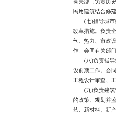
有关部门负责历
沂河新区党政办公室
民用建筑结合修
沂河新区应急管理局
(
七
)指导城
沂河新区芝麻墩街道
改革措施。负责
气、热力、市政
沂河新区凤凰岭街道
作。会同有关部
沂河新区交通运输分局
(
八
)负责指导
沂河新区生态环境分局
设前期工作
。
会
沂河新区消防救援大队
工程设计审查、
沂河新区财政金融局
(
九
)负责建
沂河新区综合行政执法局
的政策、规划并
沂河新区规划建设局
艺、新材料、新