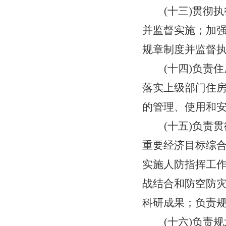
(
十
三
)
贯彻执
并监督实施；加
规章制度并监督
(
十
四
)
负责住
落实上级部门
住
的管理、使用和
(十五)
负责
贯
重要经济目标综
实施人防指挥工
战结合和防空防
科研成果；
负责
(
十
六
)
负责
规