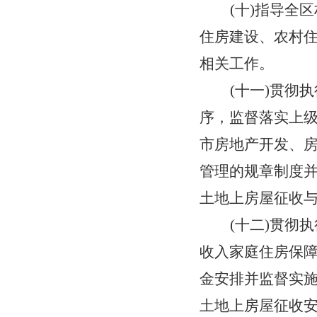
沂河新区投资促进局
(
十
)指导
全区
综保区服务中心
住房建设、农村
相关工作。
沂河新区工信科技办公室
(十
一
)
贯彻执
沂河新区梅家埠街道
序，
监督落实上
沂河新区自然资源和规划分局
市
房地产开发
、
管理的规章制度
土地上房屋征收
(
十
二
)
贯彻执
收入家庭住房保
金安排并监督实
土地上房屋征收