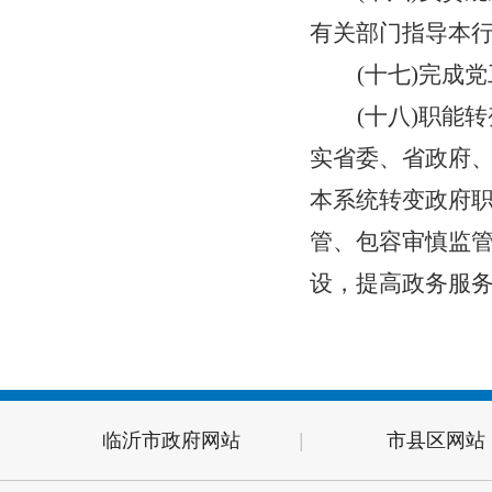
有关部门指导本
(十
七
)完成
党
(
十
八
)
职能转
实
省委、省政府
本系统转变政府
管、包容审慎监
设，提高政务服