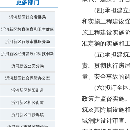
更多部门
(
四
)承担建立
沂河新区社会发展局
和实施工程建设
沂河新区教育体育和卫生健康
施工程建设实施
局
沂河新区行政审批服务局
准定额的实施和
(
五
)承担
建筑
沂河新区经济发展和科技创新
责
。贯彻执行
房
局
沂河新区公安分局
量、安全事故的
沂河新区社会保障办公室
(
六
)拟订
全区
沂河新区朝阳街道
政策并监督实施
沂河新区相公街道
筑及其附属设施
沂河新区白沙埠镇
域消防设计审查
沂河新区市场监管分局