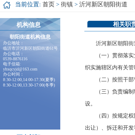
当前位置:
首页
>
街镇
>
沂河新区朝阳街道
相关职
机构信息
朝阳街道机构信息
沂河新区朝阳街
办公地址：
临沂市沂河新区朝阳街道61号
办公电话：
（一）贯彻落实
0539-8876116
电子信箱:
织实施辖区内有关管
yhxqcyjd@163.com
办公时间：
（二）按照干部
8:30-12:00,14:00-17:30(夏季)
8:30-12:00,13:30-17:00(冬季)
（三）负责编制
设。
（四）按规定权
出让）、拆迁和开发