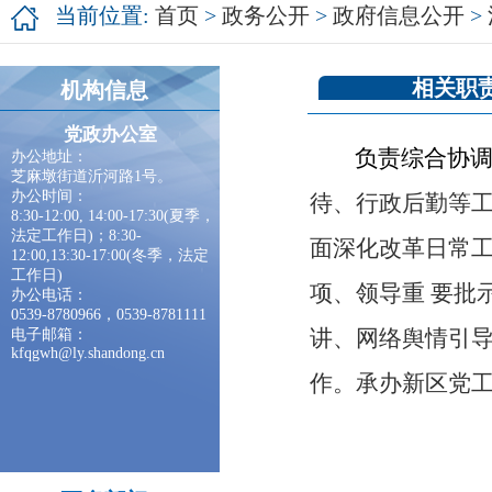
当前位置:
首页
>
政务公开
>
政府信息公开
>
相关职
机构信息
党政办公室
负责综合协调
办公地址：
芝麻墩街道沂河路1号。
办公时间：
待、行政后勤等
8:30-12:00, 14:00-17:30(夏季，
法定工作日)；8:30-
面深化改革日常
12:00,13:30-17:00(冬季，法定
工作日)
项、领导重
要批
办公电话：
0539-8780966，0539-8781111
讲、网络舆情引
电子邮箱：
kfqgwh@ly.shandong.cn
作。承办新区党