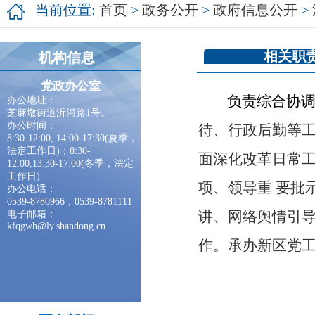
当前位置:
首页
>
政务公开
>
政府信息公开
>
相关职
机构信息
党政办公室
负责综合协调
办公地址：
芝麻墩街道沂河路1号。
办公时间：
待、行政后勤等
8:30-12:00, 14:00-17:30(夏季，
法定工作日)；8:30-
面深化改革日常
12:00,13:30-17:00(冬季，法定
工作日)
项、领导重
要批
办公电话：
0539-8780966，0539-8781111
讲、网络舆情引
电子邮箱：
kfqgwh@ly.shandong.cn
作。承办新区党